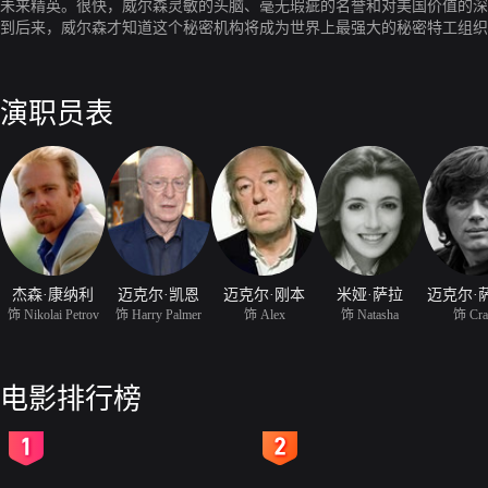
未来精英。很快，威尔森灵敏的头脑、毫无瑕疵的名誉和对美国价值的深
到后来，威尔森才知道这个秘密机构将成为世界上最强大的秘密特工组织
到了“欺骗无处不在，一切皆不可信”的精准，本来理想主义的威尔森也
生一再被颠覆。虽然已成为情报局的顶尖特工之一，但所付出的代价却也
演职员表
杰森·康纳利
迈克尔·凯恩
迈克尔·刚本
米娅·萨拉
迈克尔·
饰 Nikolai Petrov
饰 Harry Palmer
饰 Alex
饰 Natasha
饰 Cra
电影排行榜
2
3