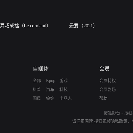
弄巧成拙（Le corniaud）
最爱（2021）
自媒体
会员
全部
Kpop
游戏
会员特权
科普
汽车
科技
会员剧场
国风
搞笑
出品人
帮助
搜狐影音
-
搜狐
请仔细阅读
搜狐视频隐私政策
、