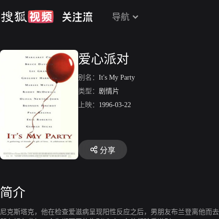
导航
爱心派对
别名：
It's My Party
类型：
剧情片
上映：
1996-03-22
分享
简介
尼克斯塔克，他在检查爱滋病呈现阳性反应之后，男朋友布兰登离他而去