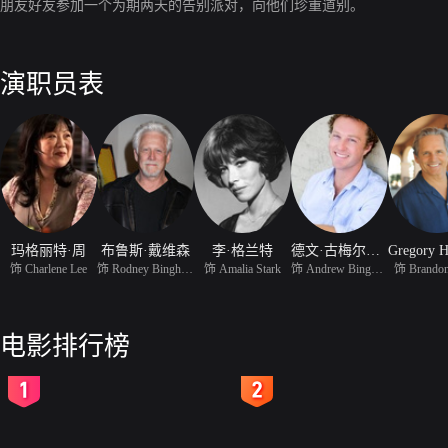
朋友好友参加一个为期两天的告别派对，向他们珍重道别。
演职员表
玛格丽特·周
布鲁斯·戴维森
李·格兰特
德文·古梅尔萨尔
饰 Charlene Lee
饰 Rodney Bingham
饰 Amalia Stark
饰 Andrew Bingham
饰 Brandon
电影排行榜
2
3