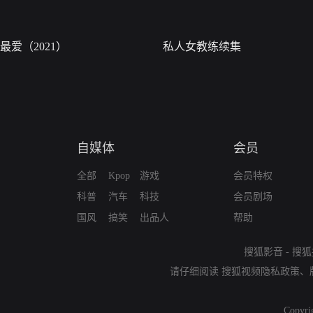
最爱（2021）
私人女教练续集
自媒体
会员
全部
Kpop
游戏
会员特权
科普
汽车
科技
会员剧场
国风
搞笑
出品人
帮助
搜狐影音
-
搜狐
请仔细阅读
搜狐视频隐私政策
、
Copyri