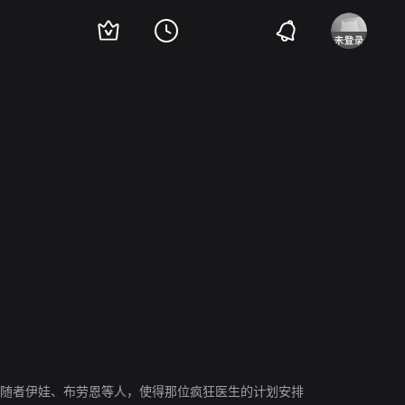
瑟夫·博顿斯
Claudia Christian
理查德·摩尔
布莱恩·麦德莫特
杰斯·格雷
追随者伊娃、布劳恩等人，使得那位疯狂医生的计划安排