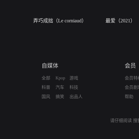
弄巧成拙（Le corniaud）
最爱（2021）
自媒体
会员
全部
Kpop
游戏
会员特
科普
汽车
科技
会员剧
国风
搞笑
出品人
帮助
请仔细阅读
搜