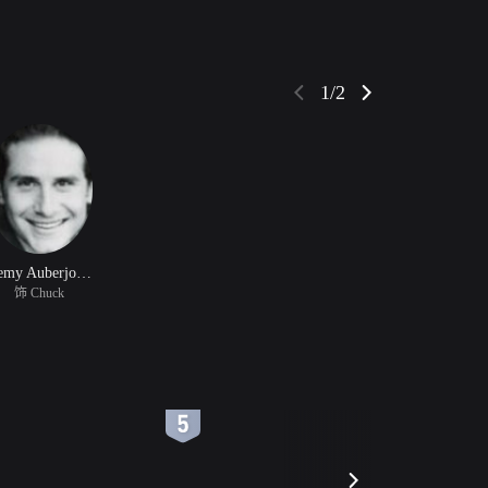
1/2
Remy Auberjonois
饰 Chuck
6
7