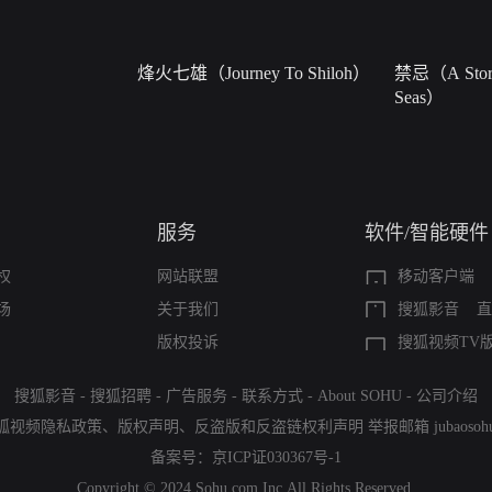
烽火七雄（Journey To Shiloh）
禁忌（A Story
Seas）
服务
软件/智能硬件
权
网站联盟
移动客户端
场
关于我们
搜狐影音
直
版权投诉
搜狐视频TV
搜狐影音
-
搜狐招聘
-
广告服务
-
联系方式
-
About SOHU
-
公司介绍
狐视频隐私政策
、
版权声明
、
反盗版和反盗链权利声明
举报邮箱
jubaoso
备案号：
京ICP证030367号-1
Copyright © 2024 Sohu.com Inc.All Rights Reserved.