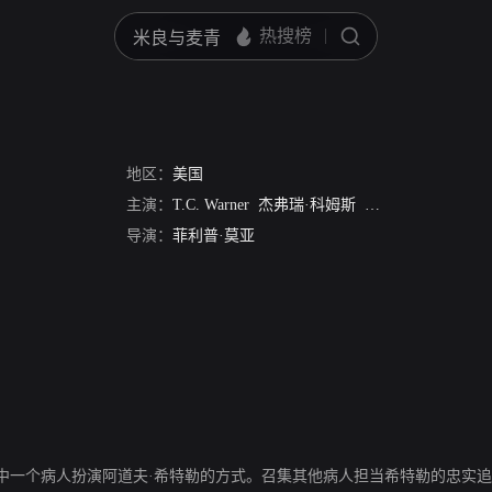
地区：
美国
主演：
T.C. Warner
杰弗瑞·科姆斯
Mick Fleetwood
约
导演：
菲利普·莫亚
中一个病人扮演阿道夫·希特勒的方式。召集其他病人担当希特勒的忠实