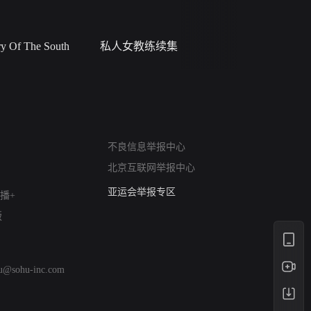
 Of The South
私人女教练续集
小二黑结
网络暴力有害信息举报
不良信息举报中心
12318 文化市场举报
北京互联网举报中心
算法推荐专项举报
亚运会举报专区
播+
涉历史虚无举报
版
网络谣言信息专项
涉政举报入口
涉未成年人举报
hu@sohu-inc.com
清朗自媒体乱象举报
涉民族宗教有害信息举报