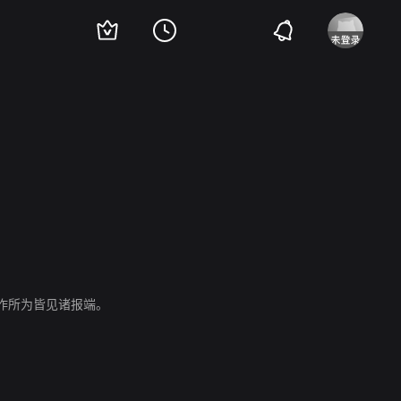
·普雷斯顿
Tom Leick
Cal Macaninch
作所为皆见诸报端。