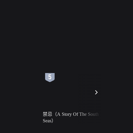
6
7
禁忌（A Story Of The South
火球（Ball 
Seas）