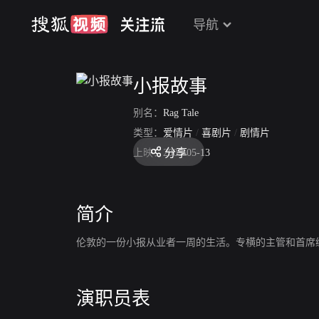
导航
小报故事
别名：
Rag Tale
类型：
爱情片
/
喜剧片
/
剧情片
分享
上映：
2005-05-13
简介
伦敦的一份小报从业者一周的生活。专横的主管和首席
演职员表