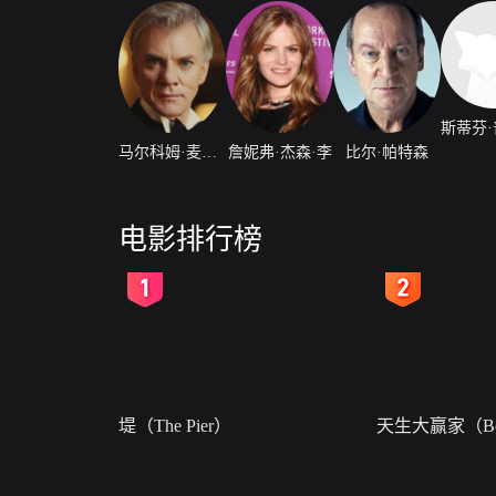
马尔科姆·麦克道威尔
詹妮弗·杰森·李
比尔·帕特森
电影排行榜
2
3
堤（The Pier）
天生大赢家（Bor