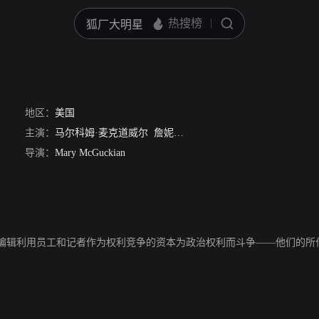
地区：
美国
主演：
马尔科姆·麦克道威尔
詹妮弗·杰森·李
比尔·帕特森
斯蒂芬
导演：
Mary McGuckian
编辑利用员工和记者作为权利竞争的资本为政治权利而斗争——他们的所