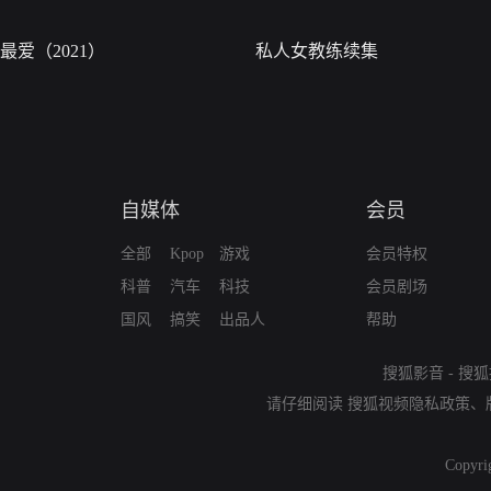
最爱（2021）
私人女教练续集
自媒体
会员
全部
Kpop
游戏
会员特权
科普
汽车
科技
会员剧场
国风
搞笑
出品人
帮助
搜狐影音
-
搜狐
请仔细阅读
搜狐视频隐私政策
、
Copyri