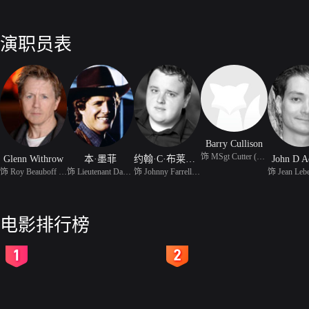
演职员表
Barry Cullison
饰 MSgt Cutter (7 episo
Glenn Withrow
本·墨菲
约翰·C·布莱德利
John D A
饰 Roy Beauboff (8 epis
饰 Lieutenant Danko (7
饰 Johnny Farrell (7 ep
电影排行榜
2
3