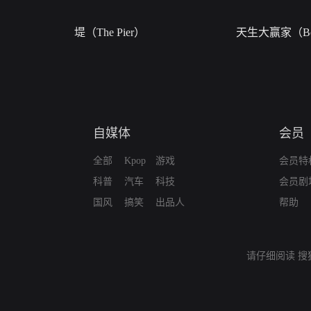
堤（The Pier）
天生大赢家（Bor
自媒体
会员
全部
Kpop
游戏
会员特
科普
汽车
科技
会员剧
国风
搞笑
出品人
帮助
请仔细阅读
搜