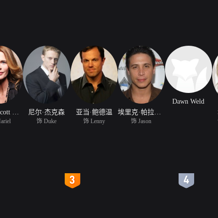
Dawn Weld
Serena Scott Thomas
尼尔·杰克森
亚当·鲍德温
埃里克·帕拉迪诺
riel
饰 Duke
饰 Lenny
饰 Jason
4
5