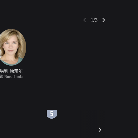
1/3
埃利·康奈尔
饰 Nurse Linda
6
7