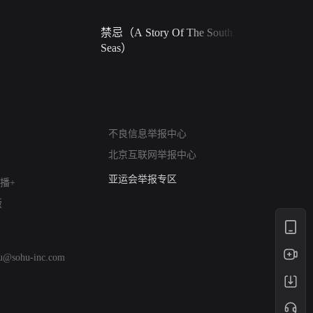
禁忌（A Story Of The South
火球（Ball 
Seas）
网络暴力有害信息举报
不良信息举报中心
12318 文化市场举报
北京互联网举报中心
算法推荐专项举报
亚运会举报专区
播+
涉历史虚无举报
版
网络谣言信息专项
涉政举报入口
涉未成年人举报
hu@sohu-inc.com
清朗自媒体乱象举报
涉民族宗教有害信息举报
清朗·生活服务类内容举报