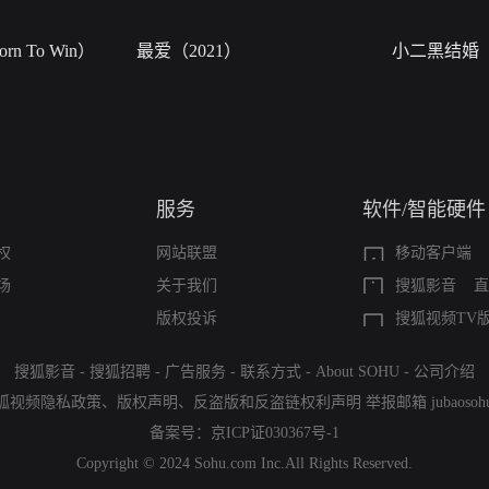
n To Win）
最爱（2021）
小二黑结婚
服务
软件/智能硬件
权
网站联盟
移动客户端
场
关于我们
搜狐影音
直
版权投诉
搜狐视频TV
搜狐影音
-
搜狐招聘
-
广告服务
-
联系方式
-
About SOHU
-
公司介绍
狐视频隐私政策
、
版权声明
、
反盗版和反盗链权利声明
举报邮箱
jubaoso
备案号：
京ICP证030367号-1
Copyright © 2024 Sohu.com Inc.All Rights Reserved.