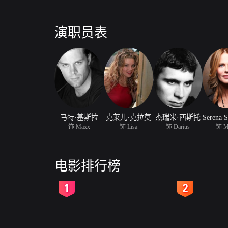
演职员表
马特·基斯拉
克莱儿·克拉莫
杰瑞米·西斯托
饰 Maxx
饰 Lisa
饰 Darius
饰 Ma
电影排行榜
2
3