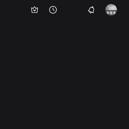
rena Scott Thomas
尼尔·杰克森
亚当·鲍德温
埃里克·帕拉迪诺
Dawn We