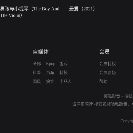
男孩与小提琴（The Boy And
最爱（2021）
The Violin）
自媒体
会员
全部
Kpop
游戏
会员特权
科普
汽车
科技
会员剧场
国风
搞笑
出品人
帮助
搜狐影音
-
搜狐
请仔细阅读
搜狐视频隐私政策
、
Copyri