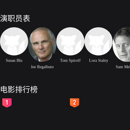
演职员表
Susan Blu
Tom Spiroff
Lora Staley
Joe Regalbuto
Sam Mel
电影排行榜
2
3