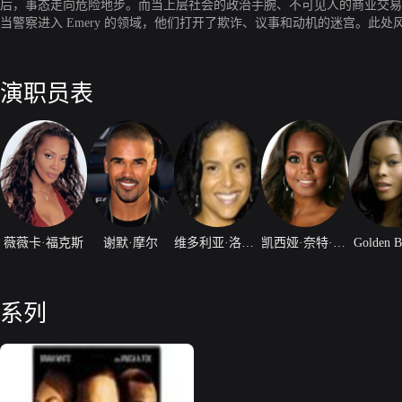
后，事态走向危险地步。而当上层社会的政治手腕、不可见人的商业交易
当警察进入 Emery 的领域，他们打开了欺诈、议事和动机的迷宫。此
演职员表
薇薇卡·福克斯
谢默·摩尔
维多利亚·洛威尔
凯西娅·奈特·普兰姆
Golden B
系列