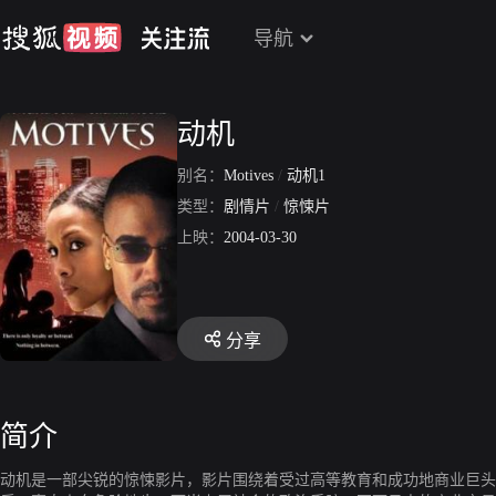
导航
动机
别名：
Motives
/
动机1
类型：
剧情片
/
惊悚片
上映：
2004-03-30
分享
简介
动机是一部尖锐的惊悚影片，影片围绕着受过高等教育和成功地商业巨头 Emery