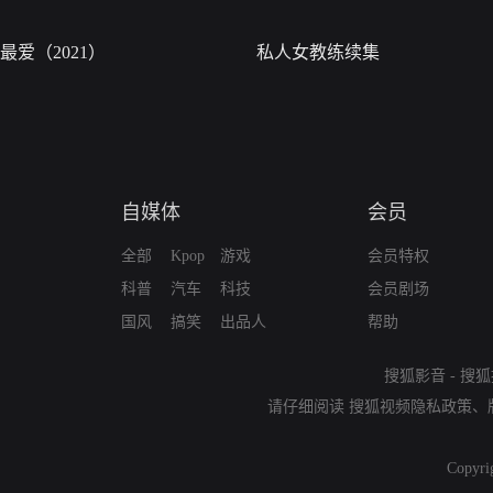
最爱（2021）
私人女教练续集
自媒体
会员
全部
Kpop
游戏
会员特权
科普
汽车
科技
会员剧场
国风
搞笑
出品人
帮助
搜狐影音
-
搜狐
请仔细阅读
搜狐视频隐私政策
、
Copyri