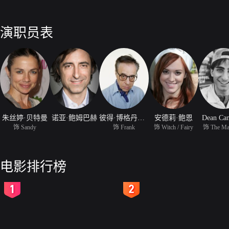
演职员表
朱丝婷·贝特曼
诺亚·鲍姆巴赫
彼得·博格丹诺维奇
安德莉·鲍恩
Dean Ca
饰 Sandy
饰 Frank
饰 Witch / Fairy
饰 The Ma
电影排行榜
2
3