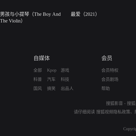
男孩与小提琴（The Boy And
最爱（2021）
The Violin）
自媒体
会员
全部
Kpop
游戏
会员特权
科普
汽车
科技
会员剧场
国风
搞笑
出品人
帮助
搜狐影音
-
搜狐
请仔细阅读
搜狐视频隐私政策
、
Copyri