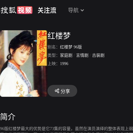
导航
红楼梦
别名：
红楼梦 96版
类型：
家庭剧
/
言情剧
/
古装剧
上映：
1996
分享
简介
96版红楼梦最大的优势是它73集的容量，虽然在演员演绎的整体表现上