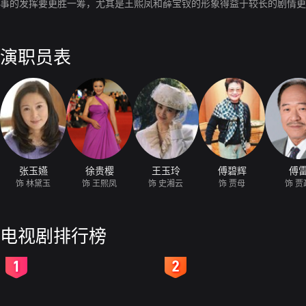
事的发挥要更胜一筹，尤其是王熙凤和薛宝钗的形象得益于较长的剧情更
演职员表
张玉嬿
徐贵樱
王玉玲
傅碧辉
傅
饰 林黛玉
饰 王熙凤
饰 史湘云
饰 贾母
饰 贾
电视剧排行榜
2
3