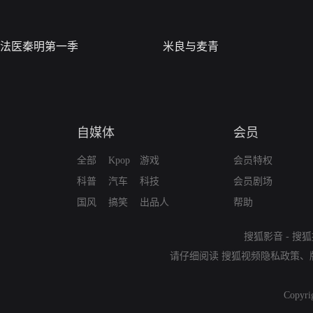
法医秦明第一季
米良与麦青
自媒体
会员
全部
Kpop
游戏
会员特权
科普
汽车
科技
会员剧场
国风
搞笑
出品人
帮助
搜狐影音
-
搜狐
请仔细阅读
搜狐视频隐私政策
、
Copyri