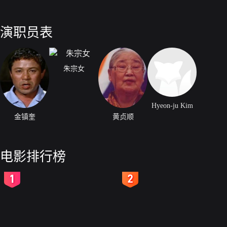
演职员表
朱宗女
Hyeon-ju Kim
金镇奎
黄贞顺
电影排行榜
2
3