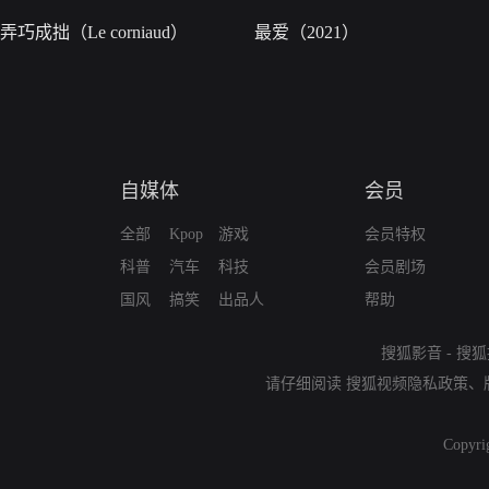
弄巧成拙（Le corniaud）
最爱（2021）
自媒体
会员
全部
Kpop
游戏
会员特权
科普
汽车
科技
会员剧场
国风
搞笑
出品人
帮助
搜狐影音
-
搜狐
请仔细阅读
搜狐视频隐私政策
、
Copyri