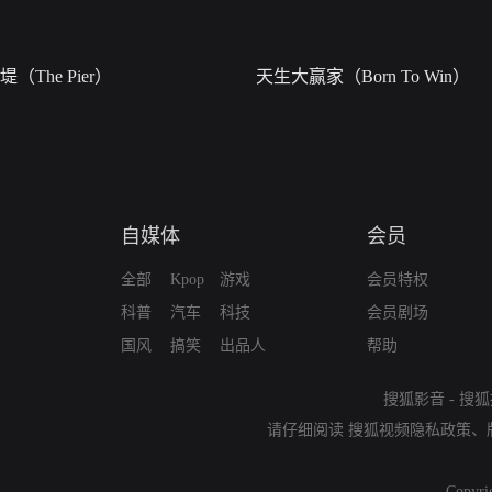
堤（The Pier）
天生大赢家（Born To Win）
自媒体
会员
全部
Kpop
游戏
会员特权
科普
汽车
科技
会员剧场
国风
搞笑
出品人
帮助
搜狐影音
-
搜狐
请仔细阅读
搜狐视频隐私政策
、
Copyri