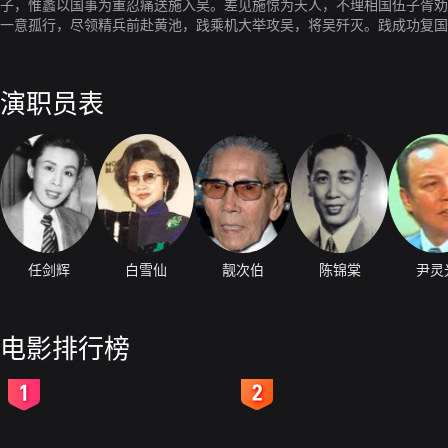
子，惟蠡以国事为重忍痛送施入吴。差见施惊为天人，不理相国伍子胥劝
一意孤行，尽领精兵前赴黄池，践乘机大举攻吴，将吴歼灭。践成功复国
演职员表
任剑辉
白雪仙
靓次伯
陈锦棠
尹灵
电影排行榜
2
3