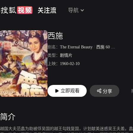
导航
西施
别名：
The Eternal Beauty
/
西施 60 香港版
类型：
剧情片
上映：
1960-02-10
立即观看
分享
简介
越国大夫范蠡为助被俘吴国的越王勾践复国，计划献美迷惑吴王夫差。蠡