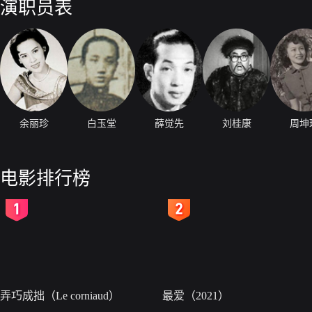
演职员表
余丽珍
白玉堂
薛觉先
刘桂康
周坤
电影排行榜
2
3
弄巧成拙（Le corniaud）
最爱（2021）