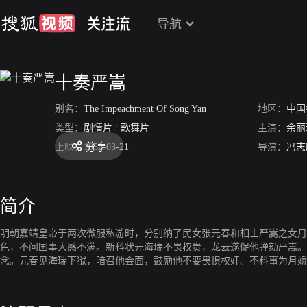
导航
十奏严嵩
别名：
The Impeachment Of Song Yan
地区：
中国
类型：
剧情片
/
歌舞片
主演：
余丽
分享
上映：
1952-03-21
导演：
冯志
简介
明朝嘉靖皇帝于两次微服私游时，分别纳了民女张元春和相士严嵩之女月
色，不问国事大感不满。新科状元海瑞不畏权贵，龙云遂促他弹劾严嵩。
念。元春见海瑞下狱，暗召他会面，鼓励他不要畏惧权奸。不料事为月娇