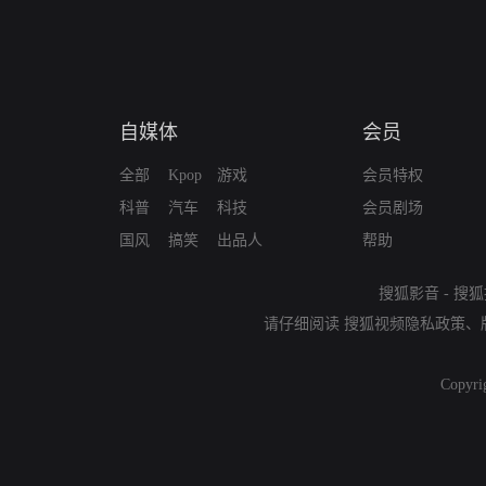
自媒体
会员
全部
Kpop
游戏
会员特权
科普
汽车
科技
会员剧场
国风
搞笑
出品人
帮助
搜狐影音
-
搜狐
请仔细阅读
搜狐视频隐私政策
、
Copyri