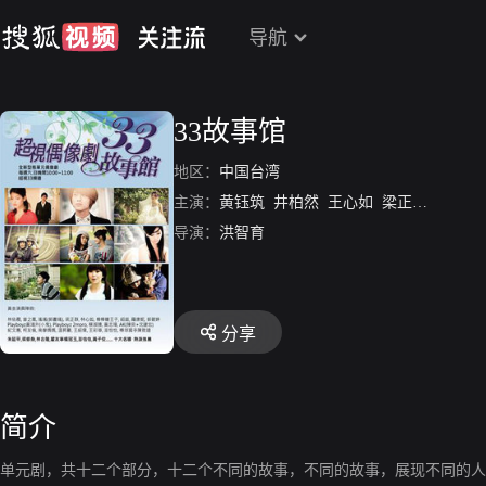
导航
33故事馆
地区：
中国台湾
主演：
黄钰筑
井柏然
王心如
梁正群
邱胜翊
导演：
洪智育
分享
简介
单元剧，共十二个部分，十二个不同的故事，不同的故事，展现不同的人