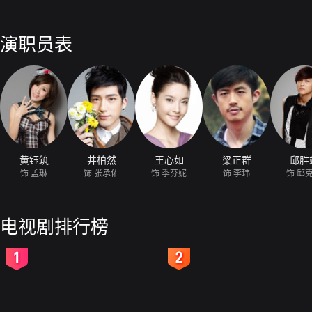
演职员表
黄钰筑
井柏然
王心如
梁正群
邱胜
饰 孟琳
饰 张承佑
饰 季芬妮
饰 李玮
饰 邱
电视剧排行榜
2
3