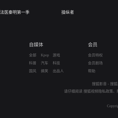
法医秦明第一季
操纵者
自媒体
会员
全部
Kpop
游戏
会员特权
科普
汽车
科技
会员剧场
国风
搞笑
出品人
帮助
搜狐影音
-
搜狐
请仔细阅读
搜狐视频隐私政策
、
Copyri