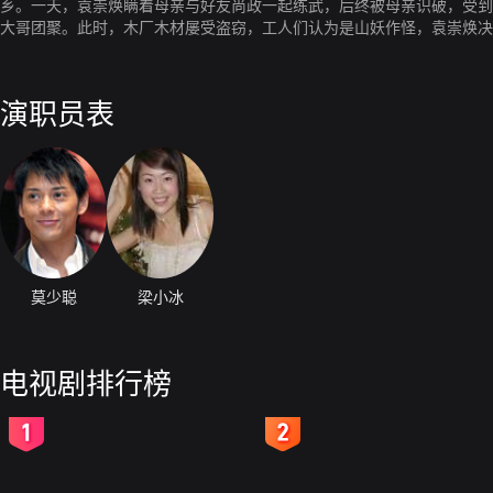
乡。一天，袁崇焕瞒着母亲与好友尚政一起练武，后终被母亲识破，受到
大哥团聚。此时，木厂木材屡受盗窃，工人们认为是山妖作怪，袁崇焕决
饱，不借冒险盗木，在市集转卖为生。这天，佘兄终被袁崇焕认出并缉拿
意为其申冤。由于袁崇焕的好打不平，锦衣卫对其恨之入骨，总想整治他
锦衣卫报仇雪恨。袁崇焕为替父兄报仇，将锦衣卫追至边关守将熊廷弼的
演职员表
这个罪恶累累的锦衣卫，为其父兄及佘妹雪恨。佘兄得知其妹大仇已报，
士跟随着袁崇焕走南闯北。年已三十二岁的袁崇焕，又一次科举失败，他
广东惠州到了藤县，便决心寻找名师指导袁崇焕，几经波折，袁母寻得阮
顿开，更增加了国效力的信心。阮一知为了把毕生的知识能传受给袁崇焕
负导师的期望，为民效国家死而无憾。苍天不负有心人，袁崇焕终于考中
负，常以闷酒相伴，适逢熹宗继位，袁崇焕满怀希望到辽东守关，但朝廷
为其上山捉蟋蟀。不料，阮容受伤，袁崇焕被阮容的行为所感动，更对阮
阮容及佘义士到达邵武县后，发现当地天旱成灾，民不聊生，同时官商勾
及佘义士商量，决定单身赴险，摸清山贼的底细。素香向袁崇焕诉说了自
莫少聪
梁小冰
调查，袁崇焕已掌握官商勾结、克扣官粮、抬高米价、欺压面姓等犯罪事
崇焕、素香病愈后，袁崇焕考虑素香已没亲人、也无家可归，提议素香一
袁崇焕进京参加六年一届的县令大考核，因政绩显赫及对辽东战事有一定
电视剧排行榜
由七品知县升为六品主事，任职兵部。侯恂知道袁崇焕孤身入辽十分气愤
同意并破格提升袁崇焕，任命他为按察司——山海监军。边关宁远城告急
慧，感动了他们，祖大寿及科听从袁崇焕的调遣。在朝廷，太监魏忠贤为
2
3
城，而太监魏忠贤为了达到个人利益，竟然派出了杀手阻挠。 阮容受伤
誓与城共存亡，保家卫国的斗志，努尔哈赤的计划被袁崇焕识破，他为此
姓遭殃，背着朝廷给皇太极去书议和，皇太极因敌不过袁崇焕，表面上停