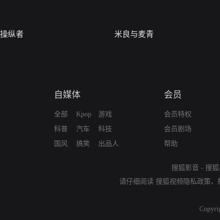
怀喜悦回到宁城，即遭到袁崇焕的严厉指责，并将素香驱赶厉城，而太监
的素香、久别重逢，两人情感倍增，商定结婚佳期。袁崇焕重新驻守边关
袁崇焕大军只能在外扎营，以抵挡皇太极的进攻。皇太极因无法攻下京城
操纵者
米良与麦青
死。
自媒体
会员
全部
Kpop
游戏
会员特权
科普
汽车
科技
会员剧场
国风
搞笑
出品人
帮助
搜狐影音
-
搜狐
请仔细阅读
搜狐视频隐私政策
、
Copyri