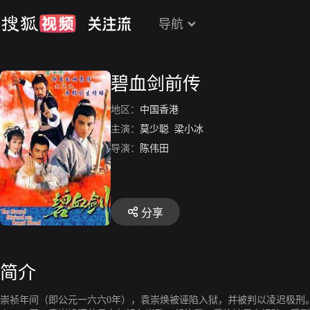
导航
碧血剑前传
地区：
中国香港
主演：
莫少聪
梁小冰
导演：
陈伟田
分享
简介
崇祯年间（即公元一六六0年），袁崇焕被诬陷入狱，并被判以凌迟极刑