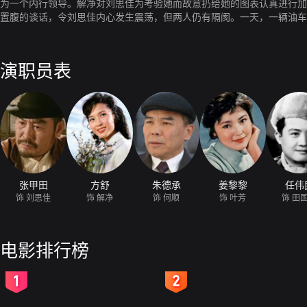
为一个内行领导。解净对刘思佳为考验她而故意扔给她的图表认真进行加
置腹的谈话，令刘思佳内心发生震荡，但两人仍有隔阂。一天，一辆油车
油库较远的地方机敏脱身。一场事故使解净和刘思佳消除了隔阂。女司机
事实使祝书记消除了对年轻人的偏见，解净和伙伴们继续在广阔的生活道
演职员表
张甲田
方舒
朱德承
姜黎黎
任伟
饰 刘思佳
饰 解净
饰 何顺
饰 叶芳
饰 田
电影排行榜
2
3