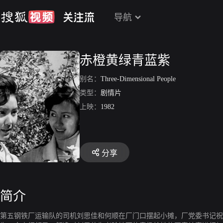
导航
赤橙黄绿青蓝紫
别名：
Three-Dimensional People
类型：
剧情片
上映：
1982
分享
简介
第五钢铁厂运输队的司机刘思佳和何顺在厂门口摆起小摊，厂党委书记祝