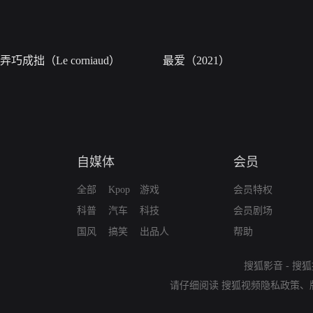
弄巧成拙（Le corniaud）
最爱（2021）
自媒体
会员
全部
Kpop
游戏
会员特权
科普
汽车
科技
会员剧场
国风
搞笑
出品人
帮助
搜狐影音
-
搜狐
请仔细阅读
搜狐视频隐私政策
、