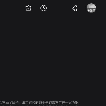
诺沃妮
活充满了厌倦。渴望冒险的她于是跑去东京在一家酒吧