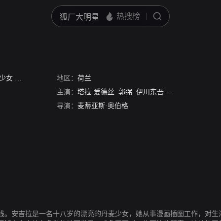
 荷兰版
地区：
荷兰
主演：
塔拉·爱德丝
郭弼
伊川东吾
科洛·温寇
图娃·
导演：
麦蒂亚斯·奥伯格
线。安吉拉是一名十八岁的漂亮的丹麦少女，她从事漫画插图工作，对生