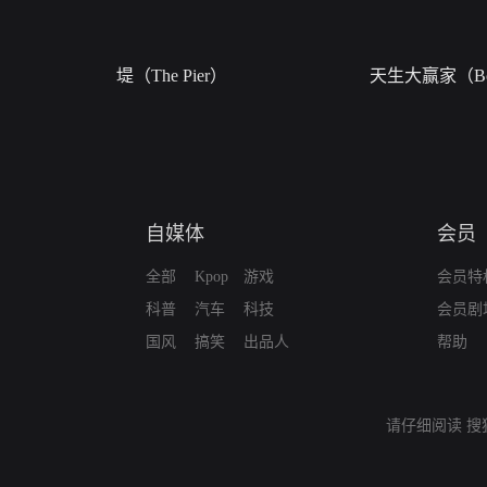
堤（The Pier）
天生大赢家（Bor
自媒体
会员
全部
Kpop
游戏
会员特
科普
汽车
科技
会员剧
国风
搞笑
出品人
帮助
请仔细阅读
搜