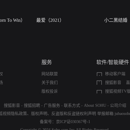
n To Win）
最爱（2021）
小二黑结婚
服务
软件/智能硬件
权
网站联盟
移动客户端
场
关于我们
搜狐影音
直
版权投诉
搜狐视频TV
搜狐影音
-
搜狐招聘
-
广告服务
-
联系方式
-
About SOHU
-
公司介绍
狐视频隐私政策
、
版权声明
、
反盗版和反盗链权利声明
举报邮箱
jubaoso
备案号：
京ICP证030367号-1
Copyright © 2024 Sohu.com Inc.All Rights Reserved.