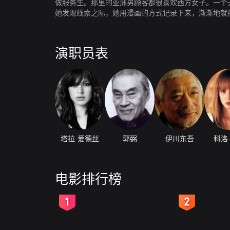
做服务生。那里的亚洲男顾客都很喜欢西方女子。一个
她发现线索之际，她用漫画的方式记录下来，渐渐地就
演职员表
塔拉·爱德丝
郭弼
伊川东吾
科洛
电影排行榜
2
3