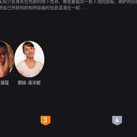
无知少女身处在色欲的地下世界，难免要面对一些下流的顾客，嫉妒的同
把自己所获知的和所绘画的信息混淆在一起……
·温寇
图娃·诺沃妮
4
5