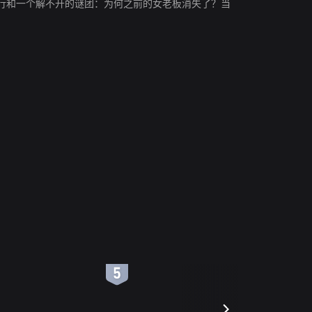
行和一个解不开的谜团：为何之前的女老板消失了？当
6
7