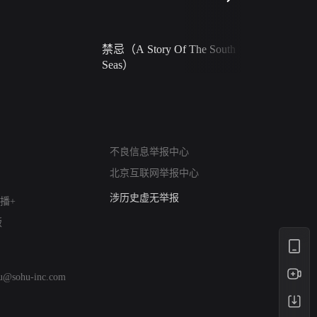
禁忌（A Story Of The South
火球（Ball 
Seas）
网络暴力有害信息举报
12318 文化市场举报
不良信息举报中心
算法推荐专项举报
北京互联网举报中心
亚运会举报专区
涉历史虚无举报
播+
网络谣言信息专项
版
涉政举报入口
涉未成年人举报
清朗自媒体乱象举报
hu@sohu-inc.com
涉民族宗教有害信息举报
清朗·生活服务类内容举报