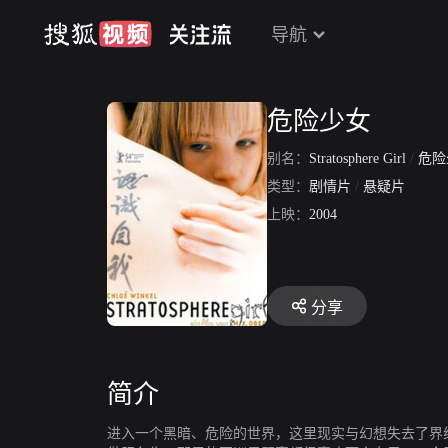
导航
危险少女
别名：
Stratosphere Girl
/
危险少女
类型：
剧情片
/
悬疑片
上映：
2004
分享
简介
进入一个黑暗、危险的世界，这里现实与幻想失去了界