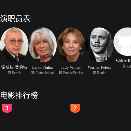
演职员表
Walter R
饰 Ed
霍斯特·泰伯特
Erika Pluhar
Judy Winter
Werner Peters
饰 Perrak
饰 Claire·Imhoff
饰 Emma·Fischer
饰 Bottke
电影排行榜
2
3