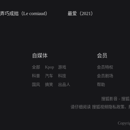
弄巧成拙（Le corniaud）
最爱（2021）
自媒体
会员
全部
Kpop
游戏
会员特权
科普
汽车
科技
会员剧场
国风
搞笑
出品人
帮助
搜狐影音
-
搜狐
请仔细阅读
搜狐视频隐私政策
、
Copyri