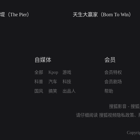
堤（The Pier）
天生大赢家（Born To Win）
自媒体
会员
全部
Kpop
游戏
会员特权
科普
汽车
科技
会员剧场
国风
搞笑
出品人
帮助
搜狐影音
-
搜狐
请仔细阅读
搜狐视频隐私政策
、
Copyri