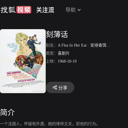
导航
刻薄话
别名：
A Flea In Her Ear
/
安排香饵钓含鳌
类型：
喜剧片
上映：
1968-10-19
分享
简介
一个法国人，怀疑有外遇，她的律师丈夫，抓他的行为。