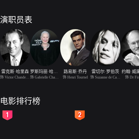
演职员表
雷克斯·哈里森
罗斯玛丽·哈里斯
路易斯·乔丹
雷切尔·罗伯茨
约翰·威
饰 Victor Chandebisse
饰 Gabrielle Chandebiss
饰 Henri Tournel
饰 Suzanne de Castilian
饰 Dr Fi
电影排行榜
2
3