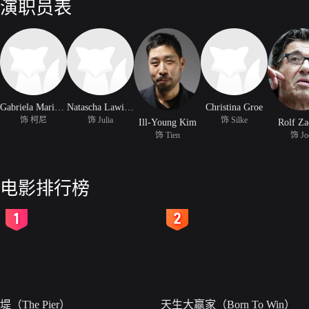
演职员表
Gabriela Maria Schmeide
Natascha Lawiszus
Christina Groe
饰 柯尼
饰 Julia
饰 Silke
Ill-Young Kim
Rolf Za
饰 Tien
饰 Jo
电影排行榜
2
3
堤（The Pier）
天生大赢家（Born To Win）