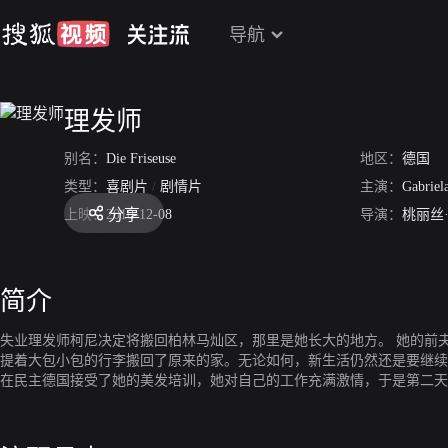
导航
理发师
别名：
Die Friseuse
地区：
德国
类型：
喜剧片
/
剧情片
主演：
Gabriel
分享
上映：
2010-12-08
导演：
桃丽丝
简介
失业理发师柯尼决定将搬回柏林马灿区，那里是她长大的地方。 她的前
提着大包小包的行李搬回了原来的家。无论如何，新生活仍然还是要继续
在民主德国接受了她的美发培训，她对自己的工作充满激情，于是第二天
美发沙龙的老板，认为她不是。 但是，柯尼却未轻易放弃。 她决定自
营业者与银行和身边的咨询公司之间打响了。