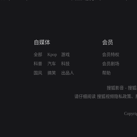
自媒体
会员
全部
Kpop
游戏
会员特权
科普
汽车
科技
会员剧场
国风
搞笑
出品人
帮助
搜狐影音
-
搜狐
请仔细阅读
搜狐视频隐私政策
、
Copyri