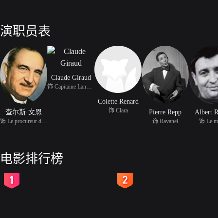
演职员表
Claude Giraud
饰 Capitaine Langlois
Colette Renard
饰 Clara
查尔斯·文恩
Pierre Repp
Albert 
饰 Le procureur du Roi
饰 Ravanel
饰 Le m
电影排行榜
2
3