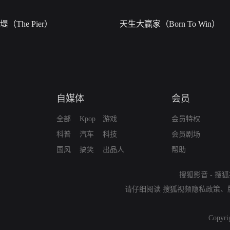
堤（The Pier）
天生大赢家（Born To Win）
自媒体
会员
全部
Kpop
游戏
会员特权
科普
汽车
科技
会员剧场
国风
搞笑
出品人
帮助
搜狐影音
-
搜狐
请仔细阅读
搜狐视频隐私政策
、
Copyri