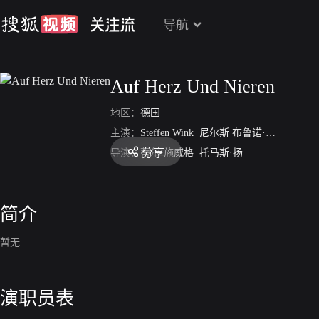
导航
Auf Herz Und Nieren
地区：
德国
主演：
Steffen Wink
尼尔斯 布鲁诺·施密特
Mart
分享
导演：
蒂尔·施威格
托马斯·扬
简介
暂无
演职员表