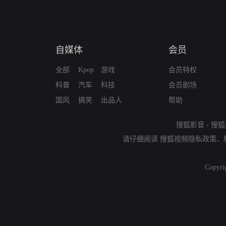
自媒体
会员
全部
Kpop
游戏
会员特权
科普
汽车
科技
会员剧场
国风
搞笑
出品人
帮助
搜狐影音
-
搜狐
请仔细阅读
搜狐视频隐私政策
、
Copyri