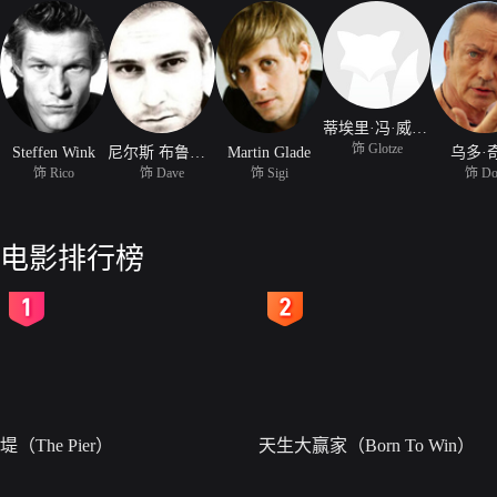
蒂埃里·冯·威夫克
饰 Glotze
Steffen Wink
尼尔斯 布鲁诺·施密特
Martin Glade
乌多·
饰 Rico
饰 Dave
饰 Sigi
饰 Do
电影排行榜
2
3
堤（The Pier）
天生大赢家（Born To Win）