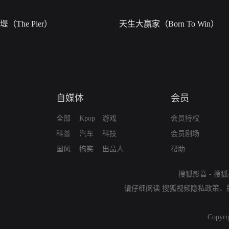
堤（The Pier）
天生大赢家（Born To Win）
自媒体
会员
全部
Kpop
游戏
会员特权
科普
汽车
科技
会员剧场
国风
搞笑
出品人
帮助
搜狐影音
-
搜狐
请仔细阅读
搜狐视频隐私政策
、
Copyri