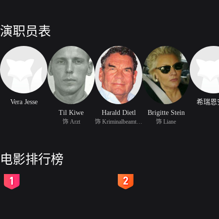
演职员表
Vera Jesse
希瑞恩
Til Kiwe
Harald Dietl
Brigitte Stein
饰 Arzt
饰 Kriminalbeamter Werner
饰 Liane
电影排行榜
2
3