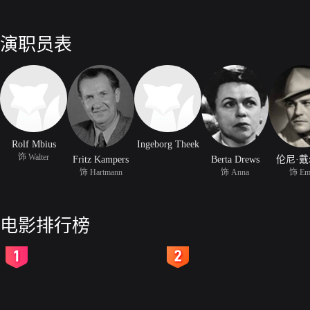
演职员表
Rolf Mbius
Ingeborg Theek
饰 Walter
Fritz Kampers
Berta Drews
伦尼·
饰 Hartmann
饰 Anna
饰 Em
电影排行榜
2
3