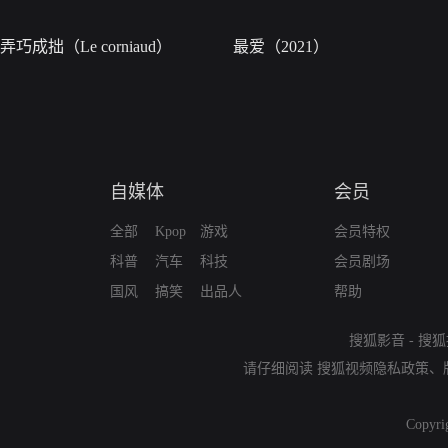
弄巧成拙（Le corniaud）
最爱（2021）
自媒体
会员
全部
Kpop
游戏
会员特权
科普
汽车
科技
会员剧场
国风
搞笑
出品人
帮助
搜狐影音
-
搜狐
请仔细阅读
搜狐视频隐私政策
、
Copyri