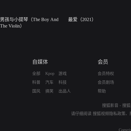
男孩与小提琴（The Boy And
最爱（2021）
The Violin）
自媒体
会员
全部
Kpop
游戏
会员特权
科普
汽车
科技
会员剧场
国风
搞笑
出品人
帮助
搜狐影音
-
搜狐
请仔细阅读
搜狐视频隐私政策
、
Copyri