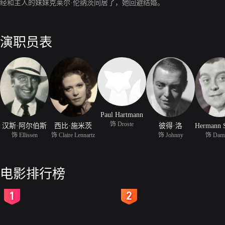
经和主人的妹妹克莱尔·伦纳茨同居了，她回避结婚。
演职员表
Paul Hartmann
饰 Droste
汉斯·阿尔伯斯
西比·施米茨
彼得·洛
饰 Ellissen
饰 Claire Lennartz
饰 Johnny
饰 Dam
电影排行榜
2
3