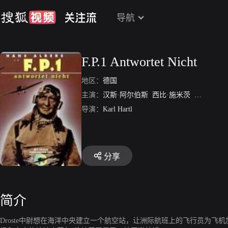
导航
F.P.1 Antwortet Nicht
地区：
德国
主演：
汉斯·阿尔伯斯
西比·施米茨
Paul Hartm
导演：
Karl Hartl
分享
简介
Droste中尉想在海洋中央建立一个航空站，让洲际航班上的飞行员为