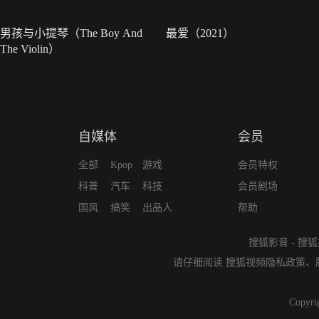
男孩与小提琴（The Boy And
最爱（2021）
The Violin）
自媒体
会员
全部
Kpop
游戏
会员特权
科普
汽车
科技
会员剧场
国风
搞笑
出品人
帮助
搜狐影音
-
搜狐
请仔细阅读
搜狐视频隐私政策
、
Copyri