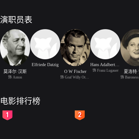
演职员表
Elfriede Datzig
Hans Adalbert Schlettow
饰 Franz Lugauer
莫泽尔·汉斯
O W Fischer
夏洛特
饰 Anton
饰 Graf Willy Othmar
电影排行榜
2
3