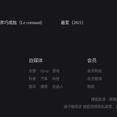
弄巧成拙（Le corniaud）
最爱（2021）
自媒体
会员
全部
Kpop
游戏
会员特权
科普
汽车
科技
会员剧场
国风
搞笑
出品人
帮助
搜狐影音
-
搜狐
请仔细阅读
搜狐视频隐私政策
、