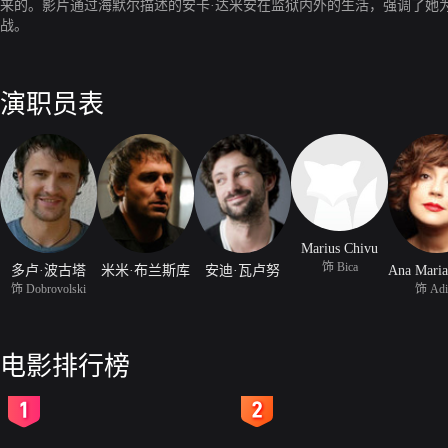
来的。影片通过海默尔描述的安卡·达米安在监狱内外的生活，强调了她
战。
演职员表
Marius Chivu
饰 Bica
多卢·波古塔
米米·布兰斯库
安迪·瓦卢努
饰 Dobrovolski
饰 Adi
电影排行榜
2
3