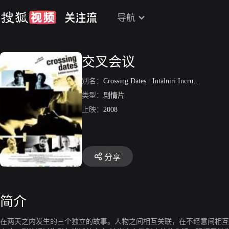
导航
交叉会议
别名：
Crossing Dates
/
Intalniri Incrucisate
类型：
剧情片
上映：
2008
分享
简介
在两天之内发生的三个独立的故事。人物之间相互关联，在不经意间相互