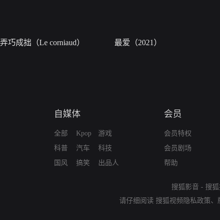
弄巧成拙（Le corniaud）
最爱（2021）
自媒体
会员
全部
Kpop
游戏
会员特权
科普
汽车
科技
会员剧场
国风
搞笑
出品人
帮助
搜狐影音
-
搜狐
请仔细阅读
搜狐视频隐私政策
、