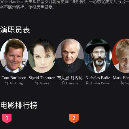
父亲 Harrison 先生却希望女儿能有更适当的归宿，一心想促成女儿与
者不断地骚扰，使得居民感受。
演职员表
Tom Burlinson
Sigrid Thornton
布莱恩·丹内利
Nicholas Eadie
Mark He
饰 Jim Craig
饰 Jessica
饰 Harrison
饰 Alistair Patton
饰 Se
电影排行榜
2
3