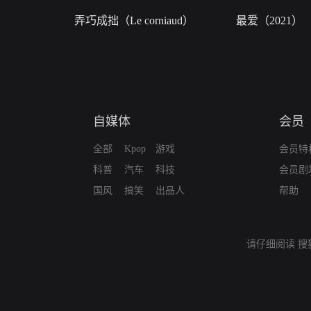
弄巧成拙（Le corniaud）
最爱（2021）
自媒体
会员
全部
Kpop
游戏
会员特
科普
汽车
科技
会员剧
国风
搞笑
出品人
帮助
请仔细阅读
搜