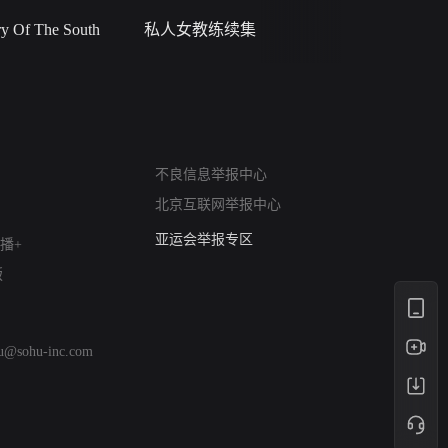
 Of The South
私人女教练续集
小二黑结
网络暴力有害信息举报
不良信息举报中心
12318 文化市场举报
北京互联网举报中心
算法推荐专项举报
亚运会举报专区
播+
涉历史虚无举报
版
网络谣言信息专项
涉政举报入口
涉未成年人举报
hu@sohu-inc.com
清朗自媒体乱象举报
涉民族宗教有害信息举报
清朗·生活服务类内容举报
清朗春节网络环境整治