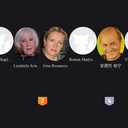
Marina Mogilevskaya
Roman Madyanov
Lyudmila Arinina
Irina Rozanova
安德烈·帕宁
4
5