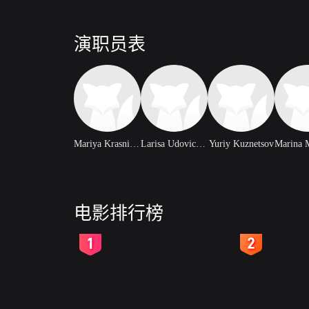
演职员表
Mariya Krasnikova
Larisa Udovichenko
Yuriy Kuznetsov
电影排行榜
2
3