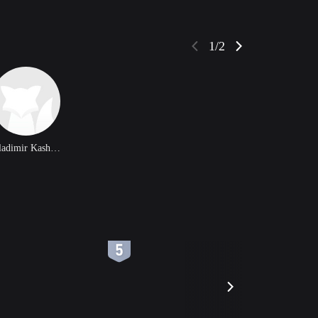
1/2
Vladimir Kashpur
6
7