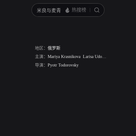
地区：
俄罗斯
主演：
Mariya Krasnikova
Larisa Udovichenko
Yuriy Ku
导演：
Pyotr Todorovsky