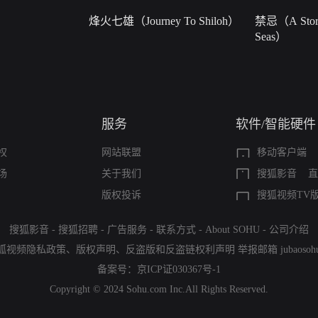
烽火七雄（Journey To Shiloh）
禁忌（A Story
Seas）
服务
软件/智能硬件
权
网站联盟
移动客户端
场
关于我们
搜狐影音
直
版权投诉
搜狐视频TV
搜狐影音
-
搜狐招聘
-
广告服务
-
联系方式
-
About SOHU
-
公司介绍
狐视频隐私政策
、
版权声明
、
反盗版和反盗链权利声明
举报邮箱
jubaoso
备案号：
京ICP证030367号-1
Copyright © 2024 Sohu.com Inc.All Rights Reserved.