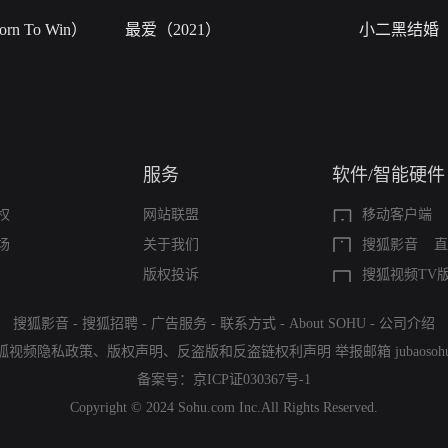
n To Win）
最爱（2021）
小二黑结婚
服务
软件/智能硬件
权
网站联盟
移动客户端
场
关于我们
搜狐影音
直
版权投诉
搜狐视频TV
搜狐影音
-
搜狐招聘
-
广告服务
-
联系方式
-
About SOHU
-
公司介绍
狐视频隐私政策
、
版权声明
、
反盗版和反盗链权利声明
举报邮箱
jubaoso
备案号：
京ICP证030367号-1
Copyright © 2024 Sohu.com Inc.All Rights Reserved.