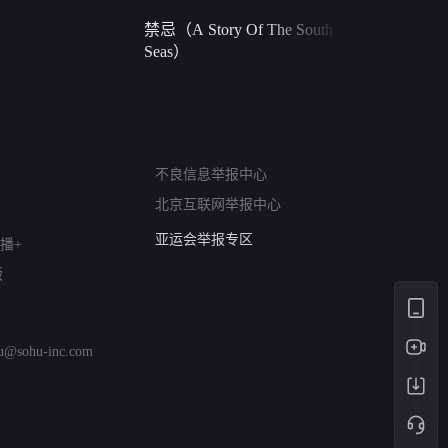
禁忌（A Story Of The South
火球（Ball 
Seas）
网络暴力有害信息举报
不良信息举报中心
12318 文化市场举报
北京互联网举报中心
算法推荐专项举报
亚运会举报专区
播+
涉历史虚无举报
版
网络谣言信息专项
涉政举报入口
涉未成年人举报
hu@sohu-inc.com
清朗自媒体乱象举报
涉民族宗教有害信息举报
清朗·生活服务类内容举报
清朗春节网络环境整治