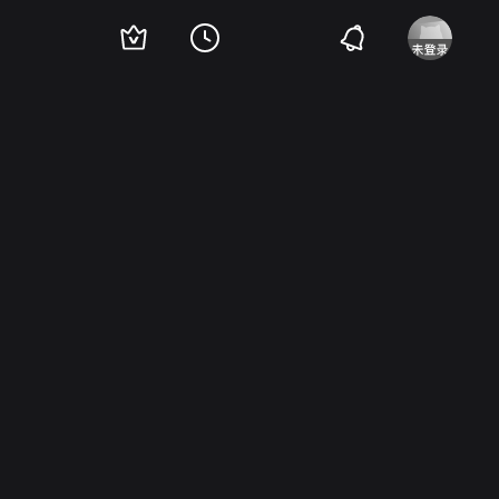
Nazarova
Irina Petrova
Irina Metlitskaya
Igor Bugatko
Svetlana Zasypkina