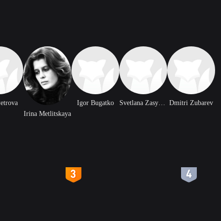
Petrova
Igor Bugatko
Svetlana Zasypkina
Dmitri Zubarev
Irina Metlitskaya
4
5