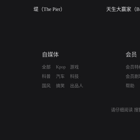
堤（The Pier）
天生大赢家（Bor
自媒体
会员
全部
Kpop
游戏
会员特
科普
汽车
科技
会员剧
国风
搞笑
出品人
帮助
请仔细阅读
搜