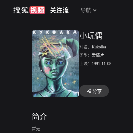
导航
小玩偶
别名：
Kukolka
类型：
爱情片
上映：
1991-11-08
分享
简介
暂无