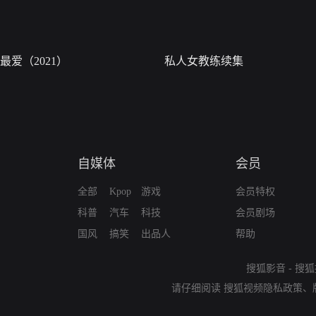
最爱（2021）
私人女教练续集
自媒体
会员
全部
Kpop
游戏
会员特权
科普
汽车
科技
会员剧场
国风
搞笑
出品人
帮助
搜狐影音
-
搜狐
请仔细阅读
搜狐视频隐私政策
、