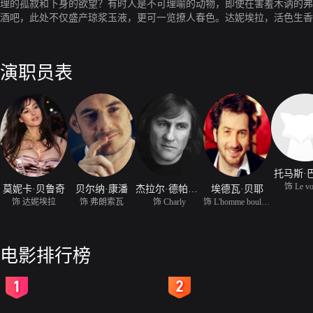
理的孤寂和下身的欲望？有时人是不可理喻的动物，即使在害羞木讷的弗
酒吧，此处不仅盛产琼浆玉液，更可一览撩人春色。达妮埃拉，活色生香
着实不菲。每次弗朗索瓦看见达妮埃拉，都难免眩晕窒息……
演职员表
托马斯·
饰 Le vo
莫妮卡·贝鲁奇
贝尔纳·康潘
杰拉尔·德帕迪约
埃德瓦·贝耶
饰 达妮埃拉
饰 弗朗索瓦
饰 Charly
饰 L'homme bouleversé
电影排行榜
2
3