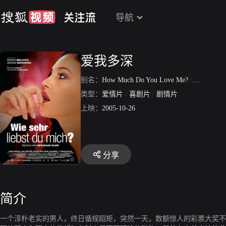
导航
爱我多深
别名：
How Much Do You Love Me?
/
挑逗性高
类型：
爱情片
/
喜剧片
/
剧情片
上映：
2005-10-26
分享
简介
一个淳朴老实的男人，终日循规蹈矩，突然一天，数额惊人的彩票大奖不