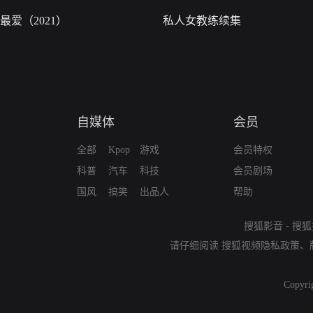
最爱（2021）
私人女教练续集
自媒体
会员
全部
Kpop
游戏
会员特权
科普
汽车
科技
会员剧场
国风
搞笑
出品人
帮助
搜狐影音
-
搜狐
请仔细阅读
搜狐视频隐私政策
、
Copyri