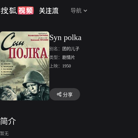
导航
Syn polka
别名：
团的儿子
类型：
剧情片
上映：
1950
分享
简介
暂无