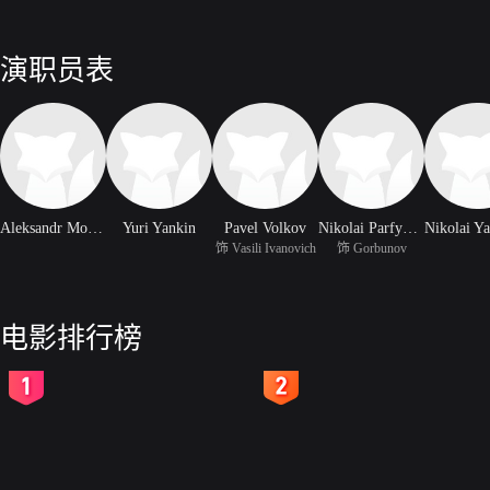
演职员表
Aleksandr Morozov
Yuri Yankin
Pavel Volkov
Nikolai Parfyonov
饰 Vasili Ivanovich
饰 Gorbunov
电影排行榜
2
3