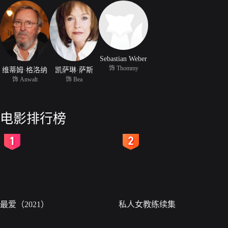
Sebastian Weber
饰 Thommy
维蒂姆·格洛纳
凯萨琳·萨斯
饰 Anwalt
饰 Bea
电影排行榜
2
3
最爱（2021）
私人女教练续集