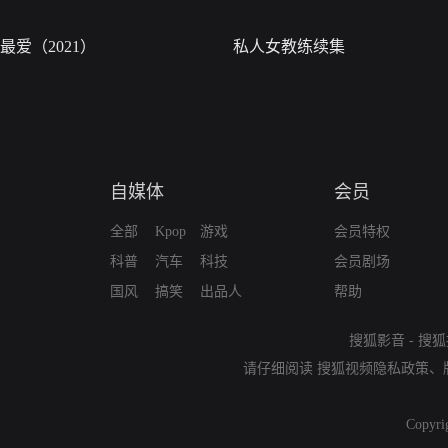
最爱（2021）
私人女教练续集
自媒体
会员
全部
Kpop
游戏
会员特权
科普
汽车
科技
会员剧场
国风
搞笑
出品人
帮助
搜狐影音
-
搜狐
请仔细阅读
搜狐视频隐私政策
、
Copyri