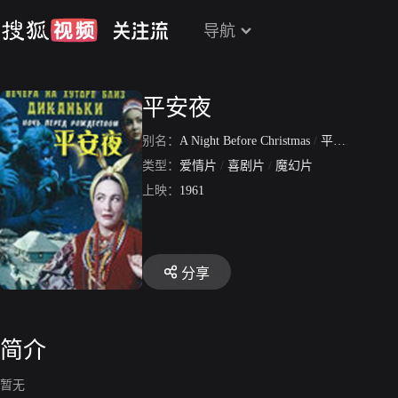
导航
平安夜
别名：
A Night Before Christmas
/
平安夜 俄罗斯版
类型：
爱情片
/
喜剧片
/
魔幻片
上映：
1961
分享
简介
暂无