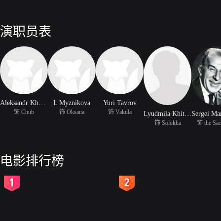
演职员表
Aleksandr Khvylya
L Myznikova
Yuri Tavrov
饰 Chub
饰 Oksana
饰 Vakula
Lyudmila Khityayeva
Sergei Ma
饰 Solokha
饰 the Sac
电影排行榜
2
3