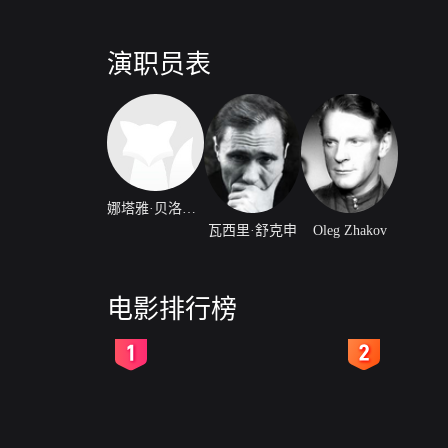
演职员表
娜塔雅·贝洛柯瓦斯蒂
瓦西里·舒克申
Oleg Zhakov
电影排行榜
2
3