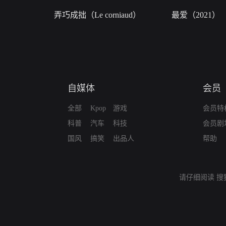
弄巧成拙（Le corniaud）
最爱（2021）
自媒体
会员
全部
Kpop
游戏
会员特
科普
汽车
科技
会员剧
国风
搞笑
出品人
帮助
请仔细阅读
搜