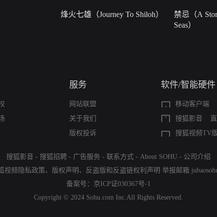
烽火七雄（Journey To Shiloh）
禁忌（A Story
Seas）
服务
软件/智能硬件
权
网站联盟
移动客户端
场
关于我们
搜狐影音
直
版权投诉
搜狐视频TV
搜狐影音
-
搜狐招聘
-
广告服务
-
联系方式
-
About SOHU
-
公司介绍
狐视频隐私政策
、
版权声明
、
反盗版和反盗链权利声明
举报邮箱
jubaoso
备案号：
京ICP证030367号-1
Copyright © 2024 Sohu.com Inc.All Rights Reserved.