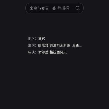
地区：
其它
主演：
娜塔雅·贝洛柯瓦斯蒂
瓦西里·舒克申
Oleg Zha
导演：
谢尔盖·格拉西莫夫