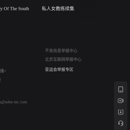
 Of The South
私人女教练续集
小二黑结
网络暴力有害信息举报
不良信息举报中心
12318 文化市场举报
北京互联网举报中心
算法推荐专项举报
亚运会举报专区
播+
涉历史虚无举报
版
网络谣言信息专项
涉政举报入口
涉未成年人举报
hu@sohu-inc.com
清朗自媒体乱象举报
涉民族宗教有害信息举报
清朗·生活服务类内容举报
清朗春节网络环境整治