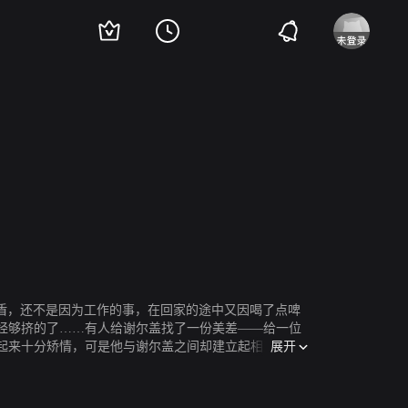
a
Mikhail Evlanov
Ivan Shvedoff
Gennadi Bogachyov
Dmitri Bykovsky
Ly
矛盾，还不是因为工作的事，在回家的途中又因喝了点啤
经够挤的了……有人给谢尔盖找了一份美差——给一位
展开
起来十分矫情，可是他与谢尔盖之间却建立起相互信任