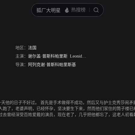
地区：
法国
主演：
谢尔盖·普斯科帕里斯
Leonid Bronevoy
Svetlana Kamynin
导演：
阿列克谢·普斯科帕里斯基
这一天他的日子不好过。 首先是手术做得不成功，然后又与护士克秀莎闹
人跑了，老婆声明，已经怀孕，坚决要生下来，然而他们家住的筒子楼已
过去曾经深受百姓爱戴的演员，现在老了，几乎把他都忘了，这老人初看