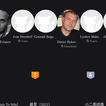
Ivan Shvedoff
Gennadi Bogachyov
Lyubov Makeyeva
饰 Vasin
饰 Psarev
 Evlanov
Dmitri Bykovsky
饰 Menedsher
4
5
n To Win）
最爱（2021）
小二黑结婚