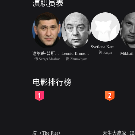
演职员表
Svetlana Kamynina
饰 Katya
谢尔盖·普斯科帕里斯
Leonid Bronevoy
Mikhail
饰 Sergei Maslov
饰 Zhuravlyov
电影排行榜
2
3
堤（The Pier）
天生大赢家（Bor