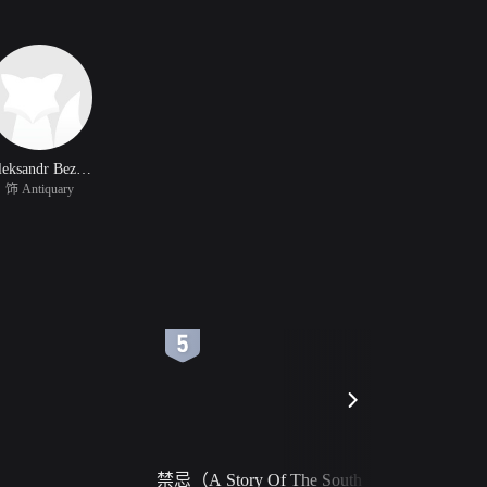
Aleksandr Bezrukov
饰 Antiquary
6
7
禁忌（A Story Of The South
火球（Ball 