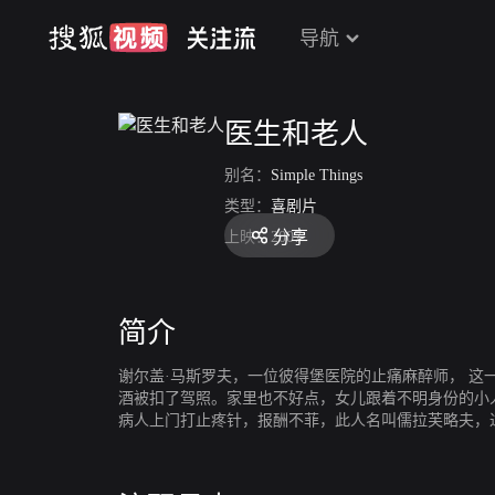
导航
医生和老人
别名：
Simple Things
类型：
喜剧片
分享
上映：
2007
简介
谢尔盖·马斯罗夫，一位彼得堡医院的止痛麻醉师， 
酒被扣了驾照。家里也不好点，女儿跟着不明身份的小
病人上门打止疼针，报酬不菲，此人名叫儒拉芙略夫，
的关系……