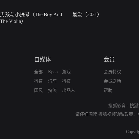
男孩与小提琴（The Boy And
最爱（2021）
The Violin）
自媒体
会员
全部
Kpop
游戏
会员特权
科普
汽车
科技
会员剧场
国风
搞笑
出品人
帮助
搜狐影音
-
搜狐
请仔细阅读
搜狐视频隐私政策
、
Copyri