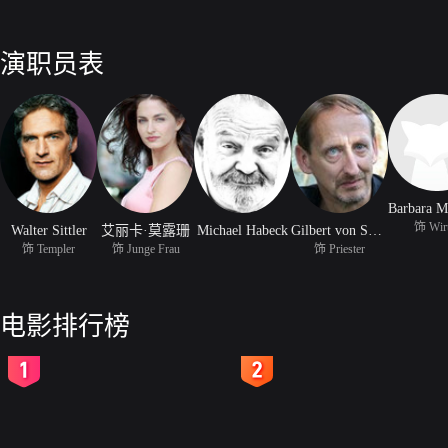
演职员表
饰 Wir
Walter Sittler
艾丽卡·莫露珊
Michael Habeck
Gilbert von Sohlern
饰 Templer
饰 Junge Frau
饰 Priester
电影排行榜
2
3