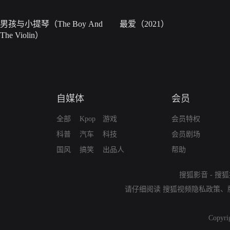
男孩与小提琴（The Boy And
最爱（2021）
The Violin）
自媒体
会员
全部
Kpop
游戏
会员特权
科普
汽车
科技
会员剧场
国风
搞笑
出品人
帮助
搜狐影音
-
搜狐
请仔细阅读
搜狐视频隐私政策
、
Copyri