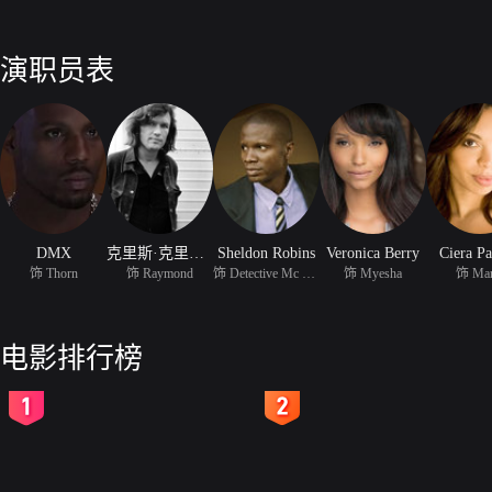
演职员表
DMX
克里斯·克里斯托佛森
Sheldon Robins
Veronica Berry
Ciera P
饰 Thorn
饰 Raymond
饰 Detective Mc Coy
饰 Myesha
饰 Mar
电影排行榜
2
3