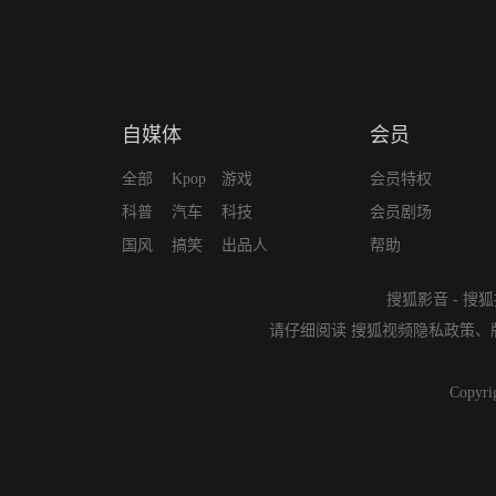
自媒体
会员
全部
Kpop
游戏
会员特权
科普
汽车
科技
会员剧场
国风
搞笑
出品人
帮助
搜狐影音
-
搜狐
请仔细阅读
搜狐视频隐私政策
、
Copyri