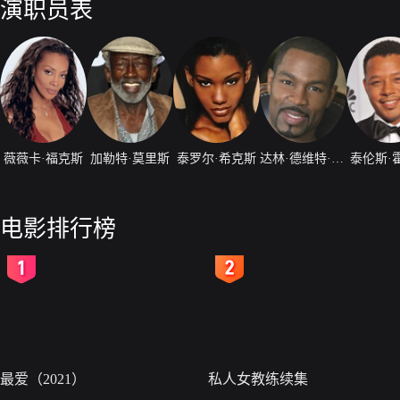
演职员表
薇薇卡·福克斯
加勒特·莫里斯
泰罗尔·希克斯
达林·德维特·汉森
泰伦斯·
电影排行榜
2
3
最爱（2021）
私人女教练续集