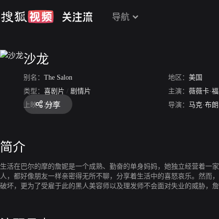
导航
沙龙
别名：
The Salon
地区：
美国
类型：
喜剧片
/
剧情片
主演：
薇薇卡·
分享
上映：
2007
导演：
马克·布朗
简介
生活在巴尔的摩的詹妮是一个成熟、勤奋的单身妈妈，她独立经营着一家
人，都好像朋友一样亲密得无所不聊，分享着生活中的喜怒哀乐。然而，
破坏，更为了受雇于此的黑人美容师以及理发师不会面对失业的威胁，詹
块属于黑人的自由净土，她自己也在不经意间收获了宝贵的爱情。