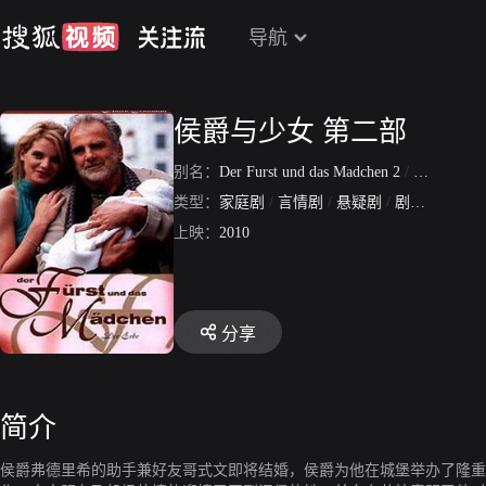
导航
侯爵与少女 第二部
别名：
Der Furst und das Madchen 2
/
侯爵与少
类型：
家庭剧
/
言情剧
/
悬疑剧
/
剧情片
上映：
2010
分享
简介
侯爵弗德里希的助手兼好友哥式文即将结婚，侯爵为他在城堡举办了隆重