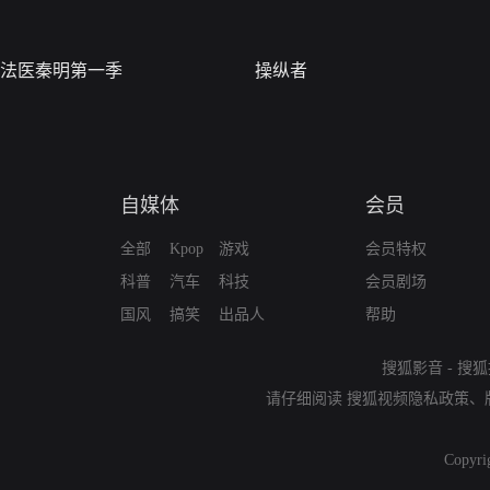
法医秦明第一季
操纵者
自媒体
会员
全部
Kpop
游戏
会员特权
科普
汽车
科技
会员剧场
国风
搞笑
出品人
帮助
搜狐影音
-
搜狐
请仔细阅读
搜狐视频隐私政策
、
Copyri