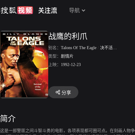
导航
战鹰的利爪
别名：
Talons Of The Eagle
/
决不活过第二次
类型：
剧情片
上映：
1992-12-23
分享
简介
这是一部警匪之间斗智斗勇的电影，各项表现都可圈可点。在刻画人物争