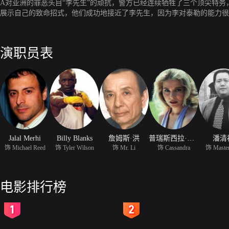
A对亚洲的罪恶头目“李先生”的顽抗，警方已经连续牺牲了三个顶尖特
展示自己的致命招式，他们成功地接近了李先生，因为李对泰勒的能力很
题是他们能否活着出来。
演职员表
Jalal Merhi
Billy Blanks
詹姆斯·洪
普瑞斯西拉·巴恩斯
潘清
饰 Michael Reed
饰 Tyler Wilson
饰 Mr. Li
饰 Cassandra
饰 Maste
电影排行榜
2
3