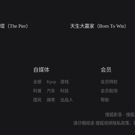
堤（The Pier）
天生大赢家（Born To Win）
自媒体
会员
全部
Kpop
游戏
会员特权
科普
汽车
科技
会员剧场
国风
搞笑
出品人
帮助
搜狐影音
-
搜狐
请仔细阅读
搜狐视频隐私政策
、