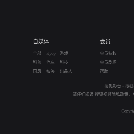
自媒体
会员
全部
Kpop
游戏
会员特权
科普
汽车
科技
会员剧场
国风
搞笑
出品人
帮助
搜狐影音
-
搜狐
请仔细阅读
搜狐视频隐私政策
、
Copyri