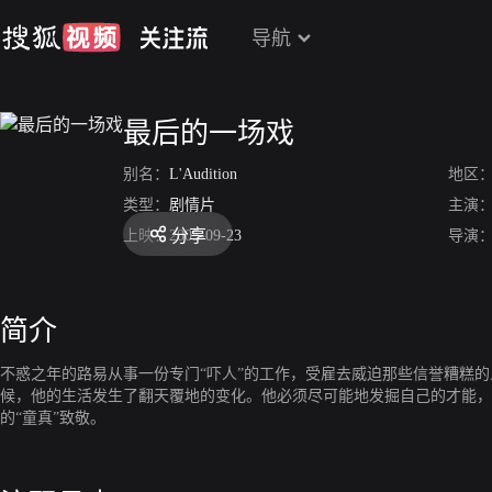
导航
最后的一场戏
别名：
L'Audition
地区
类型：
剧情片
主演
分享
上映：
2005-09-23
导演
简介
不惑之年的路易从事一份专门“吓人”的工作，受雇去威迫那些信誉糟糕
候，他的生活发生了翻天覆地的变化。他必须尽可能地发掘自己的才能，
的“童真”致敬。