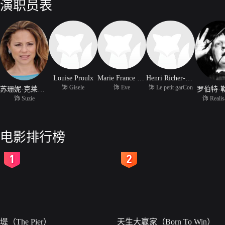
演职员表
Louise Proulx
Marie France Lambert
Henri Richer-Picard
饰 Gisele
饰 Eve
饰 Le petit garCon
苏珊妮·克莱门特
罗伯特·
饰 Suzie
饰 Realis
电影排行榜
2
3
堤（The Pier）
天生大赢家（Born To Win）