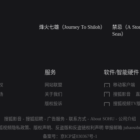
烽火七雄（Journey To Shiloh）
禁忌（A Story
Seas）
服务
软件/智能硬件
权
网站联盟
移动客户端
场
关于我们
搜狐影音
直
版权投诉
搜狐视频TV
搜狐影音
-
搜狐招聘
-
广告服务
-
联系方式
-
About SOHU
-
公司介绍
狐视频隐私政策
、
版权声明
、
反盗版和反盗链权利声明
举报邮箱
jubaoso
备案号：
京ICP证030367号-1