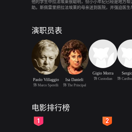
他的学生中拉法埃莱很聪明，但小小年纪已经是地方帮
助。斯佩雷里把拉法埃莱的母亲送到医院，并强迫医生尽快
演职员表
Gigio Morra
Sergio
饰 Custodian
Paolo Villaggio
Isa Danieli
饰 Marco Sperelli
饰 The Principal
电影排行榜
2
3