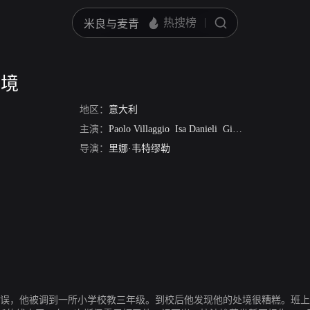
困境
地区：
意大利
主演：
Paolo Villaggio
Isa Danieli
Gigio Morra
Sergio S
导演：
里娜·韦特缪勒
错误，他被调到一所小学校教三年级。到校后他发现他的处境很糟糕。班