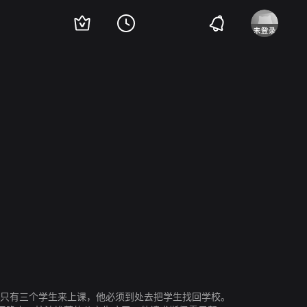
olli
Ester Carloni
保罗·博纳切利
Mario Bianco
上只有三个学生来上课，他必须到处去把学生找回学校。