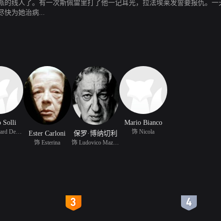
派的线人了。有一次斯佩雷里打了他一记耳光，拉法埃莱发誓要报仇。一
为她治病...
 Solli
Mario Bianco
饰 Cardboard Dealer
饰 Nicola
Ester Carloni
保罗·博纳切利
饰 Esterina
饰 Ludovico Mazzullo
4
5