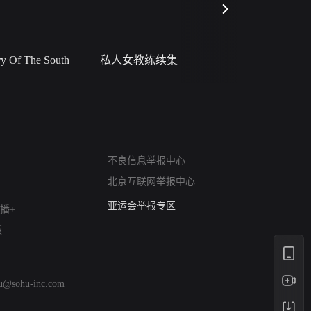
 Of The South
私人女教练续集
小二黑结
网络暴力有害信息举报
不良信息举报中心
12318 文化市场举报
北京互联网举报中心
算法推荐专项举报
亚运会举报专区
播+
涉历史虚无举报
版
网络谣言信息专项
涉政举报入口
涉未成年人举报
hu@sohu-inc.com
清朗自媒体乱象举报