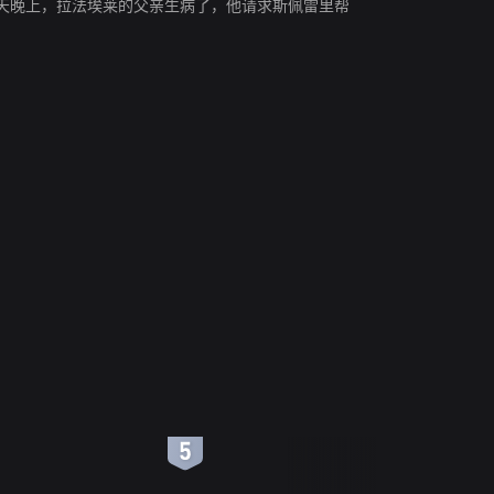
天晚上，拉法埃莱的父亲生病了，他请求斯佩雷里帮
6
7