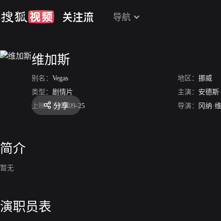
导航
维加斯
别名：
Vegas
地区：
挪威
类型：
剧情片
主演：
安德斯
分享
上映：
2009-09-25
导演：
冈纳·
简介
暂无
演职员表