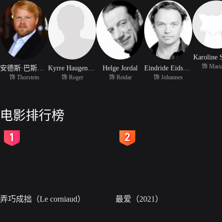
Karoline 
饰 Mari
安德斯·巴斯莫·克里斯蒂安森
Kyrre Haugen Sydness
Helge Jordal
Eindride Eidsvold
饰 Thorstein
饰 Roger
饰 Reidar
饰 Johannes
电影排行榜
2
3
弄巧成拙（Le corniaud）
最爱（2021）