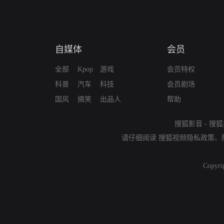
自媒体
会员
全部
Kpop
游戏
会员特权
科普
汽车
科技
会员剧场
国风
搞笑
出品人
帮助
搜狐影音
-
搜狐
请仔细阅读
搜狐视频隐私政策
、
Copyri