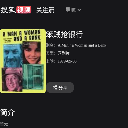
导航
笨贼抢银行
别名：
A Man
/
a Woman and a Bank
类型：
喜剧片
上映：
1979-09-08
分享
简介
暂无