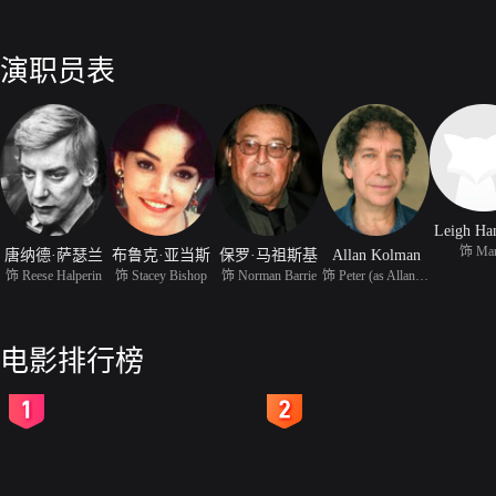
演职员表
Leigh Ha
饰 Mar
唐纳德·萨瑟兰
布鲁克·亚当斯
保罗·马祖斯基
Allan Kolman
饰 Reese Halperin
饰 Stacey Bishop
饰 Norman Barrie
饰 Peter (as Allan Migi
电影排行榜
2
3