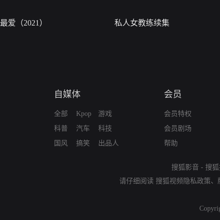
最爱（2021）
私人女教练续集
自媒体
会员
全部
Kpop
游戏
会员特权
科普
汽车
科技
会员剧场
国风
搞笑
出品人
帮助
搜狐影音
-
搜狐
请仔细阅读
搜狐视频隐私政策
、
Copyri