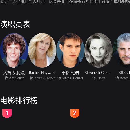
著，二人很快地陷入热恋。这会是亚当在猎杀前的怀柔手段吗？单纯的姊
演职员表
汤姆·贝伦杰
Rachel Hayward
泰格·伦岩
Elizabeth Carol Savenkoff
Eli Ga
饰 Art Stoner
饰 Kate O'Conner
饰 Mike O'Conner
饰 Cindy
饰 Adam Te
电影排行榜
2
3