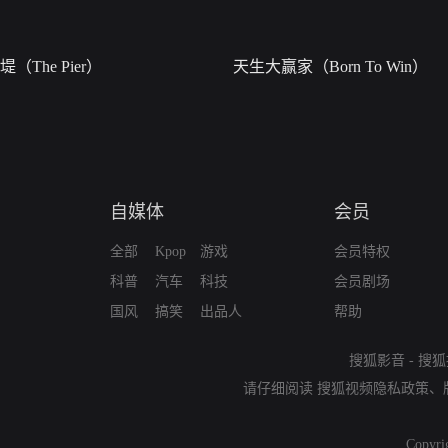
堤（The Pier）
天生大赢家（Born To Win）
自媒体
会员
全部
Kpop
游戏
会员特权
科普
汽车
科技
会员剧场
国风
搞笑
出品人
帮助
搜狐影音
-
搜狐
请仔细阅读
搜狐视频隐私政策
、
Copyri