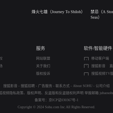
烽火七雄（Journey To Shiloh）
禁忌（A Story
Seas）
服务
软件/智能硬件
权
网站联盟
移动客户端
场
关于我们
搜狐影音
直
版权投诉
搜狐视频TV
搜狐影音
-
搜狐招聘
-
广告服务
-
联系方式
-
About SOHU
-
公司介绍
狐视频隐私政策
、
版权声明
、
反盗版和反盗链权利声明
举报邮箱
jubaoso
备案号：
京ICP证030367号-1
Copyright © 2024 Sohu.com Inc.All Rights Reserved.