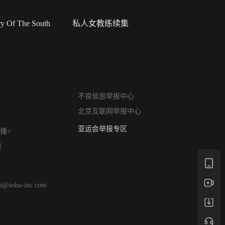
 Of The South
私人女教练续集
小二黑结
网络暴力有害信息举报
不良信息举报中心
12318 文化市场举报
北京互联网举报中心
算法推荐专项举报
亚运会举报专区
播+
涉历史虚无举报
版
网络谣言信息专项
涉政举报入口
涉未成年人举报
hu@sohu-inc.com
清朗自媒体乱象举报
涉民族宗教有害信息举报
清朗·生活服务类内容举报