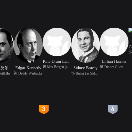
G
Kate Drain Lawson
Lillian Harmer
饰 Mrs Bergen (as Kate
饰 Dinner Guest (uncred
·莫尔
Edgar Kennedy
Sidney Bracey
iffiths
饰 Daddy Warbucks
饰 Butler (as Sidney Br
4
5