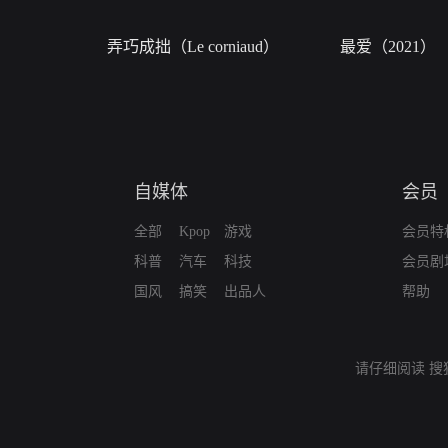
弄巧成拙（Le corniaud）
最爱（2021）
自媒体
会员
全部
Kpop
游戏
会员特
科普
汽车
科技
会员剧
国风
搞笑
出品人
帮助
请仔细阅读
搜