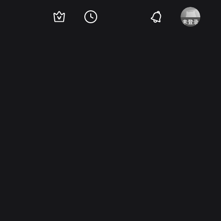
尔
Edgar Kennedy
Kate Drain Lawson
Sidney Bracey
Lillian Harmer
Geor