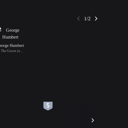
1/2
eorge Humbert
饰 The Grocer (uncredit
6
7