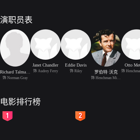
演职员表
Janet Chandler
Eddie Davis
Otto Met
饰 Audrey Ferry
饰 Riley
Richard Talmadge
罗伯特·沃克
饰 Norman Gray
饰 Henchman Mike McGowa
电影排行榜
2
3