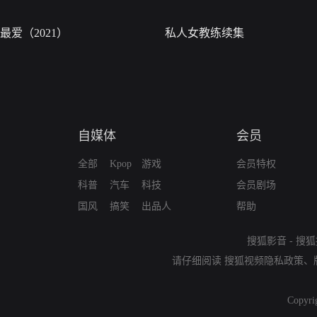
最爱（2021）
私人女教练续集
自媒体
会员
全部
Kpop
游戏
会员特权
科普
汽车
科技
会员剧场
国风
搞笑
出品人
帮助
搜狐影音
-
搜狐
请仔细阅读
搜狐视频隐私政策
、
Copyri