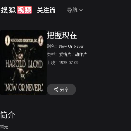
导航
把握现在
别名：
Now Or Never
类型：
爱情片
/
动作片
上映：
1935-07-09
分享
简介
暂无