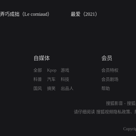
弄巧成拙（Le corniaud）
最爱（2021）
自媒体
会员
全部
Kpop
游戏
会员特权
科普
汽车
科技
会员剧场
国风
搞笑
出品人
帮助
搜狐影音
-
搜狐
请仔细阅读
搜狐视频隐私政策
、
Copyri