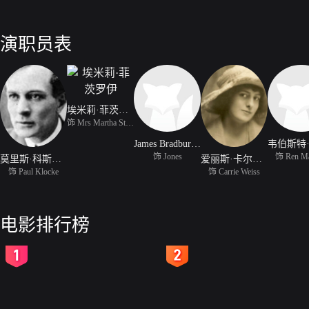
演职员表
埃米莉·菲茨罗伊
饰 Mrs Martha Stevens
James Bradbury Jr.
饰 Jones
饰 Ren Ma
莫里斯·科斯特罗
爱丽斯·卡尔霍恩
饰 Paul Klocke
饰 Carrie Weiss
电影排行榜
2
3