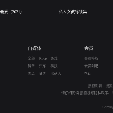
最爱（2021）
私人女教练续集
自媒体
会员
全部
Kpop
游戏
会员特权
科普
汽车
科技
会员剧场
国风
搞笑
出品人
帮助
搜狐影音
-
搜狐
请仔细阅读
搜狐视频隐私政策
、
Copyri