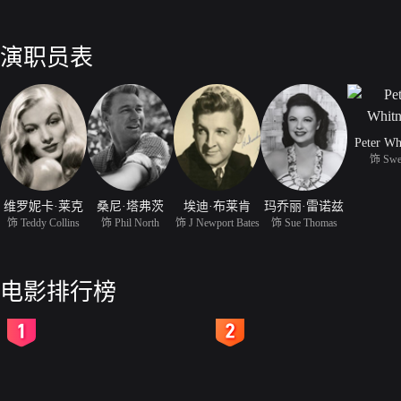
演职员表
Peter Wh
饰 Swe
维罗妮卡·莱克
桑尼·塔弗茨
埃迪·布莱肯
玛乔丽·雷诺兹
饰 Teddy Collins
饰 Phil North
饰 J Newport Bates
饰 Sue Thomas
电影排行榜
2
3