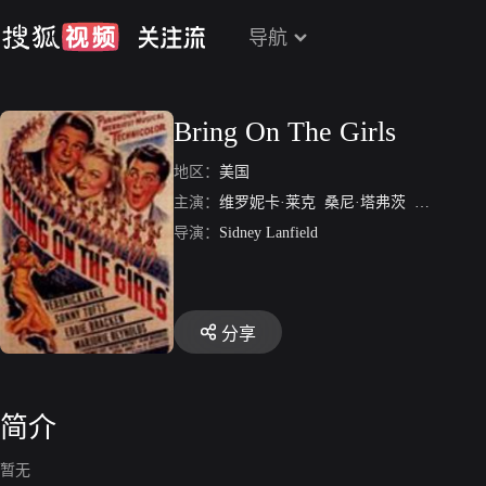
导航
Bring On The Girls
地区：
美国
主演：
维罗妮卡·莱克
桑尼·塔弗茨
埃迪·布莱
导演：
Sidney Lanfield
分享
简介
暂无